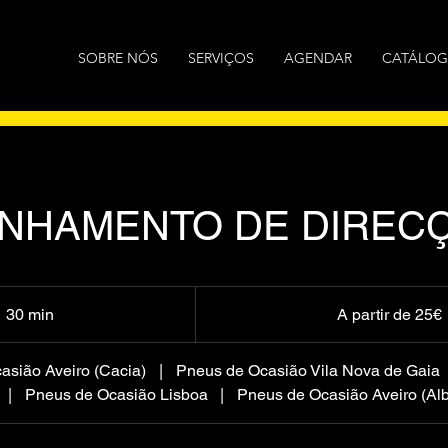
SOBRE NÓS
SERVIÇOS
AGENDAR
CATÁLO
INHAMENTO DE DIREC
A
partir
30 min
3
A partir de 25€
de
25€
0
m
asião Aveiro (Cacia)
|
Pneus de Ocasião Vila Nova de Gaia
i
|
Pneus de Ocasião Lisboa
|
Pneus de Ocasião Aveiro (Alb
n