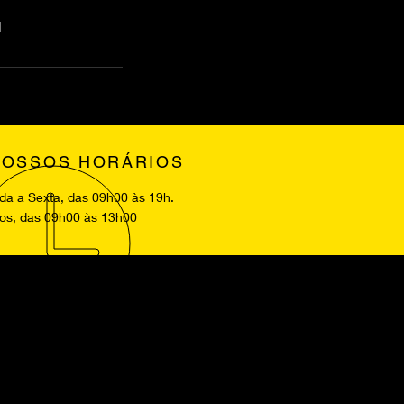
l
NOSSOS HORÁRIOS
a a Sexta, das 09h00 às 19h.
os, das 09h00 às 13h00
CONTRE-NOS
oa
es
o
Nova de Gaia