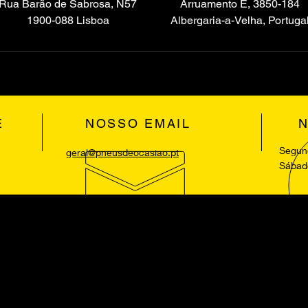
Rua Barão de Sabrosa, N57
Arruamento E, 3850-184
1900-088 Lisboa
Albergaria-a-Velha, Portuga
E
NOSSO EMAIL
Segund
geral@pneusdeocasiao.pt
Sábad
NOSSOS SERVIÇOS
EN
o
Montagem de Pneus
Lisb
os
Alinhamento de Direcção
Lour
,
Calibragem de Rodas
Aveir
dos
Enchimento de Azoto
Vila 