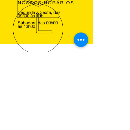
NOSSOS HORÁRIOS
Segunda a Sexta, das
09h00 às 19h.
Sábados, das 09h00
às 13h00
VOLTE SEMPRE
Agradecemos a sua visita ao nosso
site e esperamos lhe ver em um dos
nossos centros Pneus de Ocasião,
para que comprove a excelencia dos
nossos serviços.
NOSSOS SERVIÇOS
Montagem de Pneus
Alinhamento de Direcção