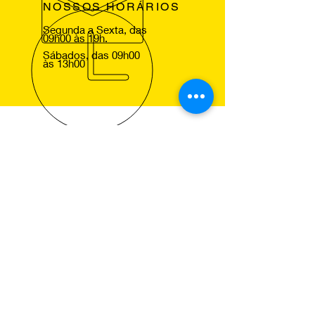
NOSSOS HORÁRIOS
Segunda a Sexta, das
09h00 às 19h.
Sábados, das 09h00
às 13h00
VOLTE SEMPRE
Agradecemos a sua visita ao nosso
site e esperamos lhe ver em um dos
nossos centros Pneus de Ocasião,
para que comprove a excelencia dos
nossos serviços.
NOSSOS SERVIÇOS
Montagem de Pneus
Alinhamento de Direcção