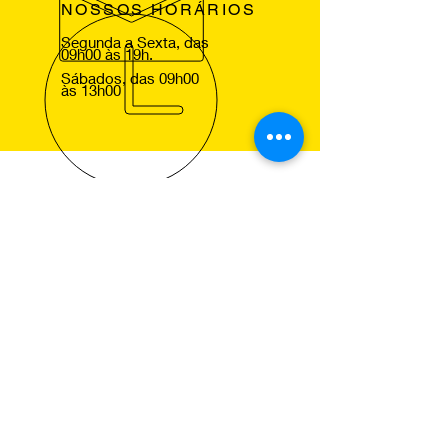
NOSSOS HORÁRIOS
Segunda a Sexta, das
09h00 às 19h.
Sábados, das 09h00
às 13h00
VOLTE SEMPRE
Agradecemos a sua visita ao nosso
site e esperamos lhe ver em um dos
nossos centros Pneus de Ocasião,
para que comprove a excelencia dos
nossos serviços.
NOSSOS SERVIÇOS
Montagem de Pneus
Alinhamento de Direcção