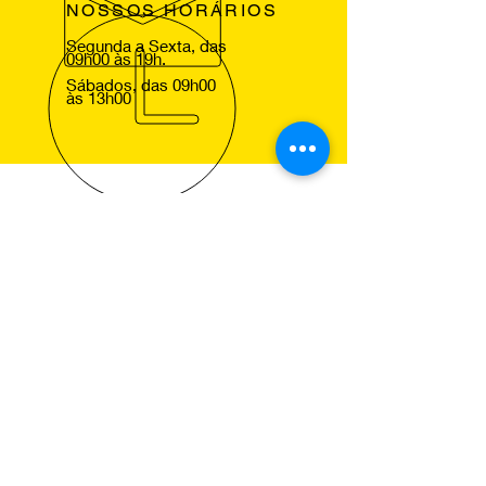
NOSSOS HORÁRIOS
Segunda a Sexta, das
09h00 às 19h.
Sábados, das 09h00
às 13h00
VOLTE SEMPRE
Agradecemos a sua visita ao nosso
site e esperamos lhe ver em um dos
nossos centros Pneus de Ocasião,
para que comprove a excelencia dos
nossos serviços.
NOSSOS SERVIÇOS
Montagem de Pneus
Alinhamento de Direcção