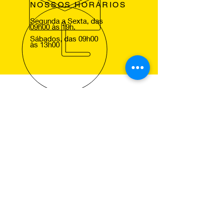
NOSSOS HORÁRIOS
Segunda a Sexta, das
09h00 às 19h.
Sábados, das 09h00
às 13h00
VOLTE SEMPRE
Agradecemos a sua visita ao nosso
site e esperamos lhe ver em um dos
nossos centros Pneus de Ocasião,
para que comprove a excelencia dos
nossos serviços.
NOSSOS SERVIÇOS
Montagem de Pneus
Alinhamento de Direcção