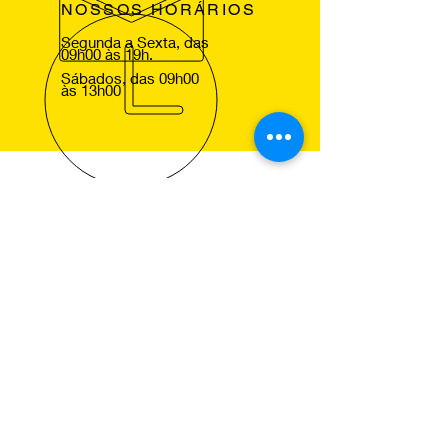
NOSSOS HORÁRIOS
Segunda a Sexta, das
09h00 às 19h.
Sábados, das 09h00
às 13h00
VOLTE SEMPRE
Agradecemos a sua visita ao nosso
site e esperamos lhe ver em um dos
nossos centros Pneus de Ocasião,
para que comprove a excelencia dos
nossos serviços.
NOSSOS SERVIÇOS
Montagem de Pneus
Alinhamento de Direcção