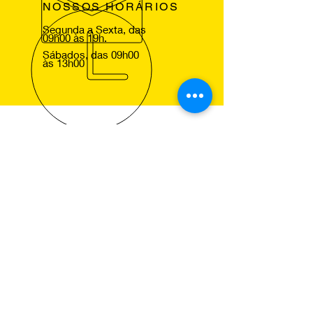
NOSSOS HORÁRIOS
Segunda a Sexta, das
09h00 às 19h.
Sábados, das 09h00
às 13h00
VOLTE SEMPRE
Agradecemos a sua visita ao nosso
site e esperamos lhe ver em um dos
nossos centros Pneus de Ocasião,
para que comprove a excelencia dos
nossos serviços.
NOSSOS SERVIÇOS
Montagem de Pneus
Alinhamento de Direcção