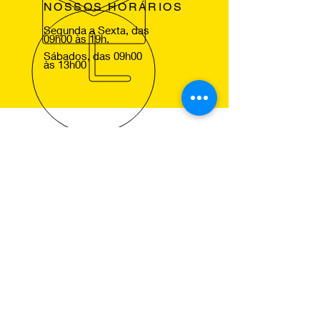
NOSSOS HORÁRIOS
Segunda a Sexta, das
09h00 às 19h.
Sábados, das 09h00
às 13h00
VOLTE SEMPRE
Agradecemos a sua visita ao nosso
site e esperamos lhe ver em um dos
nossos centros Pneus de Ocasião,
para que comprove a excelencia dos
nossos serviços.
NOSSOS SERVIÇOS
Montagem de Pneus
Alinhamento de Direcção