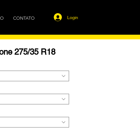
Login
GO
CONTATO
tone 275/35 R18