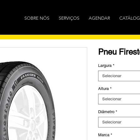
SOBRE NÓS
SERVIÇOS
AGENDAR
CATÁLO
Pneu Fires
Largura
*
Selecionar
Altura
*
Selecionar
Diâmetro
*
Selecionar
Marca
*