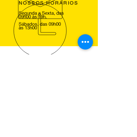
NOSSOS HORÁRIOS
Segunda a Sexta, das
09h00 às 19h.
Sábados, das 09h00
às 13h00
VOLTE SEMPRE
Agradecemos a sua visita ao nosso
site e esperamos lhe ver em um dos
nossos centros Pneus de Ocasião,
para que comprove a excelencia dos
nossos serviços.
NOSSOS SERVIÇOS
Montagem de Pneus
Alinhamento de Direcção