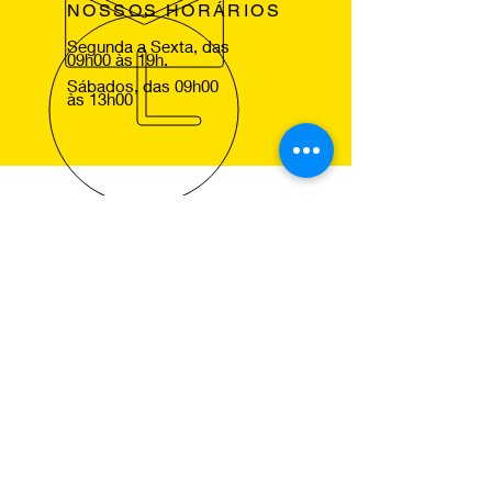
NOSSOS HORÁRIOS
Segunda a Sexta, das
09h00 às 19h.
Sábados, das 09h00
às 13h00
VOLTE SEMPRE
Agradecemos a sua visita ao nosso
site e esperamos lhe ver em um dos
nossos centros Pneus de Ocasião,
para que comprove a excelencia dos
nossos serviços.
NOSSOS SERVIÇOS
Montagem de Pneus
Alinhamento de Direcção