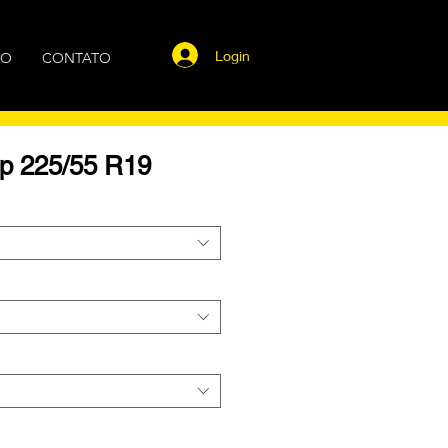
Login
GO
CONTATO
p 225/55 R19