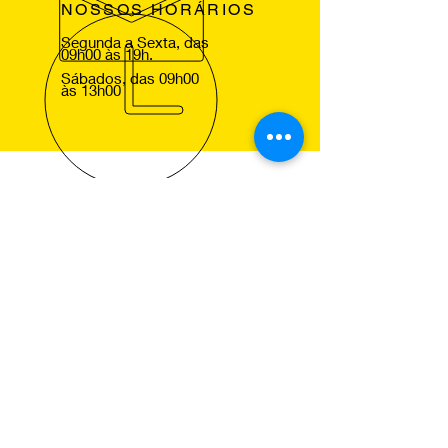
NOSSOS HORÁRIOS
Segunda a Sexta, das
09h00 às 19h.
Sábados, das 09h00
às 13h00
VOLTE SEMPRE
Agradecemos a sua visita ao nosso
site e esperamos lhe ver em um dos
nossos centros Pneus de Ocasião,
para que comprove a excelencia dos
nossos serviços.
NOSSOS SERVIÇOS
Montagem de Pneus
Alinhamento de Direcção