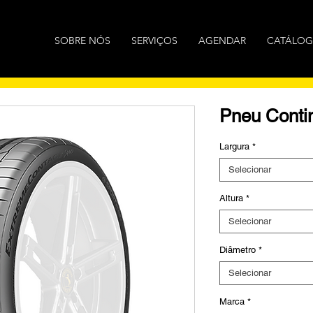
SOBRE NÓS
SERVIÇOS
AGENDAR
CATÁLO
Pneu Conti
Largura
*
Selecionar
Altura
*
Selecionar
Diâmetro
*
Selecionar
Marca
*