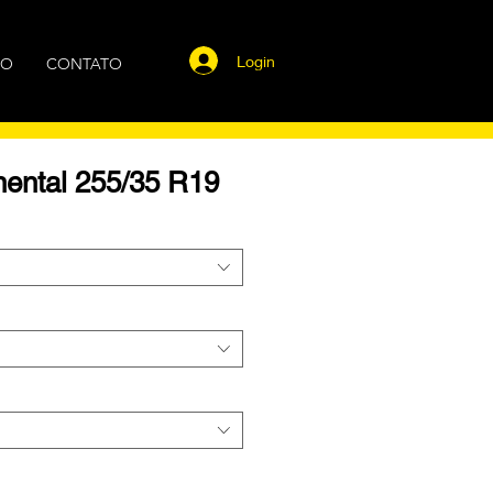
Login
GO
CONTATO
nental 255/35 R19