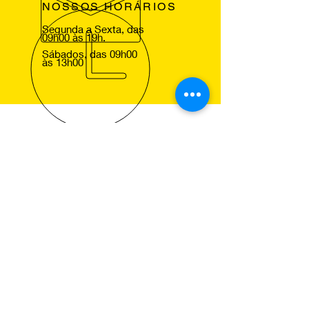
NOSSOS HORÁRIOS
Segunda a Sexta, das
09h00 às 19h.
Sábados, das 09h00
às 13h00
VOLTE SEMPRE
Agradecemos a sua visita ao nosso
site e esperamos lhe ver em um dos
nossos centros Pneus de Ocasião,
para que comprove a excelencia dos
nossos serviços.
NOSSOS SERVIÇOS
Montagem de Pneus
Alinhamento de Direcção