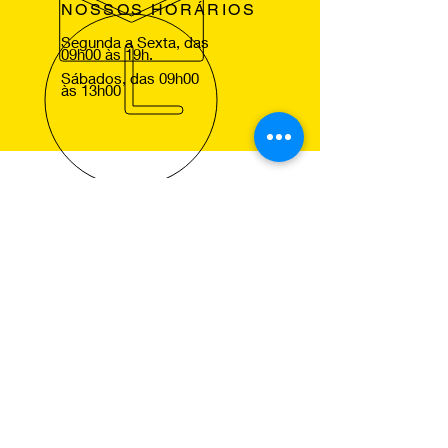
NOSSOS HORÁRIOS
Segunda a Sexta, das
09h00 às 19h.
Sábados, das 09h00
às 13h00
VOLTE SEMPRE
Agradecemos a sua visita ao nosso
site e esperamos lhe ver em um dos
nossos centros Pneus de Ocasião,
para que comprove a excelencia dos
nossos serviços.
NOSSOS SERVIÇOS
Montagem de Pneus
Alinhamento de Direcção