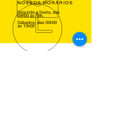
NOSSOS HORÁRIOS
Segunda a Sexta, das
09h00 às 19h.
Sábados, das 09h00
às 13h00
VOLTE SEMPRE
Agradecemos a sua visita ao nosso
site e esperamos lhe ver em um dos
nossos centros Pneus de Ocasião,
para que comprove a excelencia dos
nossos serviços.
NOSSOS SERVIÇOS
Montagem de Pneus
Alinhamento de Direcção