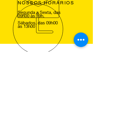
NOSSOS HORÁRIOS
Segunda a Sexta, das
09h00 às 19h.
Sábados, das 09h00
às 13h00
VOLTE SEMPRE
Agradecemos a sua visita ao nosso
site e esperamos lhe ver em um dos
nossos centros Pneus de Ocasião,
para que comprove a excelencia dos
nossos serviços.
NOSSOS SERVIÇOS
Montagem de Pneus
Alinhamento de Direcção