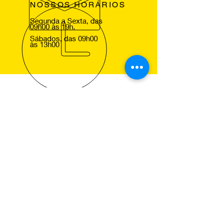
NOSSOS HORÁRIOS
Segunda a Sexta, das
09h00 às 19h.
Sábados, das 09h00
às 13h00
VOLTE SEMPRE
Agradecemos a sua visita ao nosso
site e esperamos lhe ver em um dos
nossos centros Pneus de Ocasião,
para que comprove a excelencia dos
nossos serviços.
NOSSOS SERVIÇOS
Montagem de Pneus
Alinhamento de Direcção