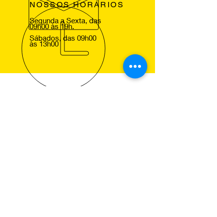
NOSSOS HORÁRIOS
Segunda a Sexta, das
09h00 às 19h.
Sábados, das 09h00
às 13h00
VOLTE SEMPRE
Agradecemos a sua visita ao nosso
site e esperamos lhe ver em um dos
nossos centros Pneus de Ocasião,
para que comprove a excelencia dos
nossos serviços.
NOSSOS SERVIÇOS
Montagem de Pneus
Alinhamento de Direcção